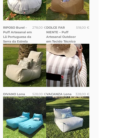
Preço
Preço
RIPOSO Burel -
278,00 €
DOLCE FAR
518,00 €
Puff Artesanal em
NIENTE – Puff
Lã Portuguesa da
Artesanal Outdoor
Serra da Estrela
em Tecido Técnico
Preço
Preço
DIVANO Lona
528,00 €
VACANZA Lona
328,00 €