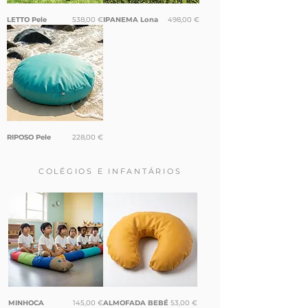
Preço
Preço
LETTO Pele
538,00 €
IPANEMA Lona
498,00 €
Preço
RIPOSO Pele
228,00 €
COLÉGIOS E INFANTÁRIOS
Preço
Preço
MINHOCA
145,00 €
ALMOFADA BEBÉ
53,00 €