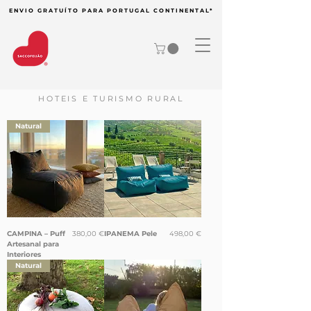
ENVIO GRATUÍTO PARA PORTUGAL CONTINENTAL*
HOTEIS E TURISMO RURAL
Natural
Preço
Preço
CAMPINA – Puff
380,00 €
IPANEMA Pele
498,00 €
Artesanal para
Interiores
Natural