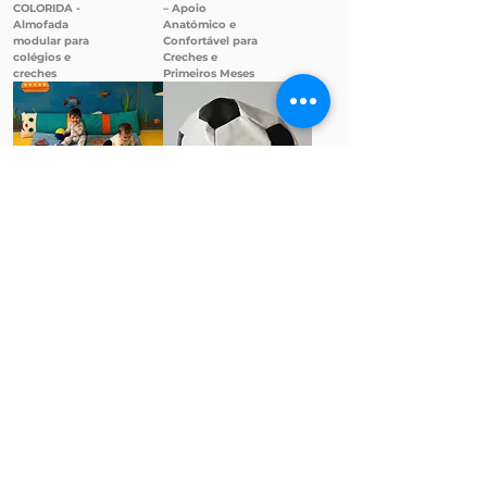
COLORIDA -
– Apoio
Almofada
Anatómico e
modular para
Confortável para
colégios e
Creches e
creches
Primeiros Meses
Preço
Preço
COLEÇÃO
178,00 €
BOLA KIDS – Puff
118,00 €
INFÂNCIA –
Infantil em Forma
Tapetes
de Bola de
Temáticos
Futebol
Interativos