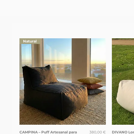
Natural
Preço
CAMPINA – Puff Artesanal para
380,00 €
DIVANO Lo