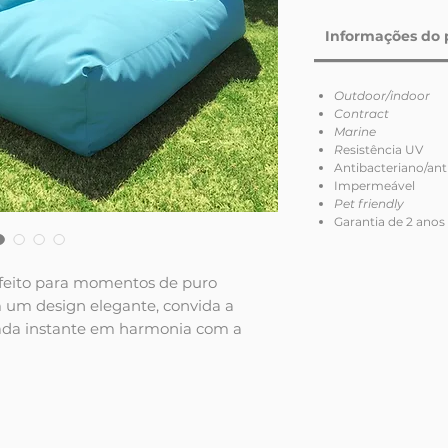
Informações do 
Outdoor/indoor
Contract
Marine
R
esistência UV
Antibacteriano/an
Impermeável
Pet friendly
Garantia de 2 anos
rfeito para momentos de puro
m um design elegante, convida a
 cada instante em harmonia com a