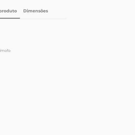
produto
Dimensões
timofo