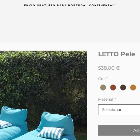
ENVIO GRATUÍTO PARA PORTUGAL CONTINENTAL*
LETTO Pele
Preço
538,00 €
Cor
*
Material
*
Selecionar
Adi